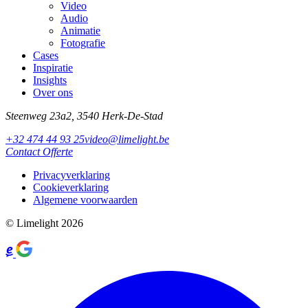
Video
Audio
Animatie
Fotografie
Cases
Inspiratie
Insights
Over ons
Steenweg 23a2, 3540 Herk-De-Stad
+32 474 44 93 25
video@limelight.be
Contact
Offerte
Privacyverklaring
Cookieverklaring
Algemene voorwaarden
© Limelight 2026