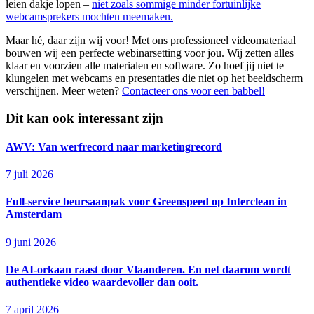
leien dakje lopen –
niet zoals sommige minder fortuinlijke
webcamsprekers mochten meemaken.
Maar hé, daar zijn wij voor! Met ons professioneel videomateriaal
bouwen wij een perfecte webinarsetting voor jou. Wij zetten alles
klaar en voorzien alle materialen en software. Zo hoef jij niet te
klungelen met webcams en presentaties die niet op het beeldscherm
verschijnen. Meer weten?
Contacteer ons voor een babbel!
Dit kan ook interessant zijn
AWV: Van werfrecord naar marketingrecord
7 juli 2026
Full-service beursaanpak voor Greenspeed op Interclean in
Amsterdam
9 juni 2026
De AI-orkaan raast door Vlaanderen. En net daarom wordt
authentieke video waardevoller dan ooit.
7 april 2026