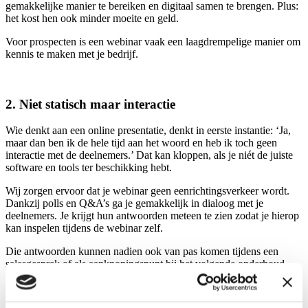
gemakkelijke manier te bereiken en digitaal samen te brengen. Plus:
het kost hen ook minder moeite en geld.
Voor prospecten is een webinar vaak een laagdrempelige manier om
kennis te maken met je bedrijf.
2. Niet statisch maar interactie
Wie denkt aan een online presentatie, denkt in eerste instantie: ‘Ja,
maar dan ben ik de hele tijd aan het woord en heb ik toch geen
interactie met de deelnemers.’ Dat kan kloppen, als je niét de juiste
software en tools ter beschikking hebt.
Wij zorgen ervoor dat je webinar geen eenrichtingsverkeer wordt.
Dankzij polls en Q&A’s ga je gemakkelijk in dialoog met je
deelnemers. Je krijgt hun antwoorden meteen te zien zodat je hierop
kan inspelen tijdens de webinar zelf.
Die antwoorden kunnen nadien ook van pas komen tijdens een
salesgesprek of als aanknopingspunt bij het volgende onderhoud
met je klant.
Een chatfunctie maakt dat deelnemers vragen kunnen stellen of