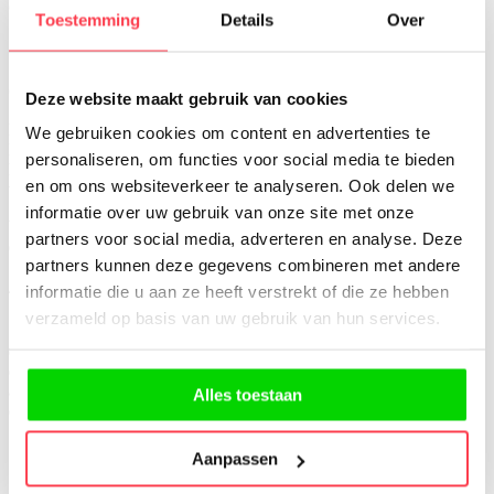
opmerkingen geven, zonder je meteen te onderbreken. Handig!
Toestemming
Details
Over
3. Kostenbesparend
Deze website maakt gebruik van cookies
Een opleiding, workshop, bedrijfsevent organiseren kost geld.
We gebruiken cookies om content en advertenties te
Locatie, catering, de nodige voorzieningen… Het kostenplaatje
personaliseren, om functies voor social media te bieden
loopt al snel op. Vergelijk dat met de kostprijs van een webinar en je
en om ons websiteverkeer te analyseren. Ook delen we
vraagt je af waarom je nog niet eerder een webinar organiseerde.
informatie over uw gebruik van onze site met onze
Wat zo’n webinar mag kosten?
Vraag een vrijblijvende offerte aan
partners voor social media, adverteren en analyse. Deze
en we geven je meer info.
partners kunnen deze gegevens combineren met andere
4. Verzamel data
informatie die u aan ze heeft verstrekt of die ze hebben
verzameld op basis van uw gebruik van hun services.
Succesvolle webinar achter de rug? Wij zorgen dat niet alleen je
deelnemers maar ook jijzelf heel wat bijleert. Achteraf kan je metrics
downloaden die je inzichten geven in de attendancy rate, wie wat
antwoordde op je vragen … Data die je belangrijke inzichten geven
Alles toestaan
en waarop je achteraf slim kan inspelen.
Aanpassen
5. Hergebruik videomateriaal