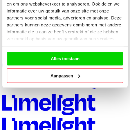
en om ons websiteverkeer te analyseren. Ook delen we
Accepteer het gebruik van
marketingcookies
om deze video te
informatie over uw gebruik van onze site met onze
bekijken.
partners voor social media, adverteren en analyse. Deze
partners kunnen deze gegevens combineren met andere
Jezet – Reference Case Mechelen
informatie die u aan ze heeft verstrekt of die ze hebben
Vorig project
Volgend project
verzameld op basis van uw gebruik van hun services.
Alles toestaan
Aanpassen