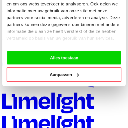
en om ons websiteverkeer te analyseren. Ook delen we
Accepteer het gebruik van
marketingcookies
om deze video te
informatie over uw gebruik van onze site met onze
bekijken.
partners voor social media, adverteren en analyse. Deze
partners kunnen deze gegevens combineren met andere
Jezet
informatie die u aan ze heeft verstrekt of die ze hebben
Vorig project
Volgend project
verzameld op basis van uw gebruik van hun services.
Alles toestaan
Aanpassen